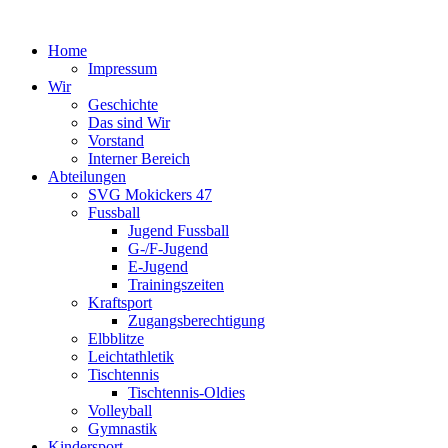
Home
Impressum
Wir
Geschichte
Das sind Wir
Vorstand
Interner Bereich
Abteilungen
SVG Mokickers 47
Fussball
Jugend Fussball
G-/F-Jugend
E-Jugend
Trainingszeiten
Kraftsport
Zugangsberechtigung
Elbblitze
Leichtathletik
Tischtennis
Tischtennis-Oldies
Volleyball
Gymnastik
Kindersport