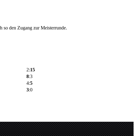
ch so den Zugang zur Meisterrunde.
2:
15
8
:3
4:
5
3
:0