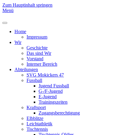
Zum Hauptinhalt springen
Menü
Home
Impressum
Wir
Geschichte
Das sind Wir
Vorstand
Interner Bereich
Abteilungen
SVG Mokickers 47
Fussball
Jugend Fussball
G-/F-Jugend
E-Jugend
Trainingszeiten
Kraftsport
Zugangsberechtigung
Elbblitze
Leichtathletik
Tischtennis
Tischtennis-Oldies