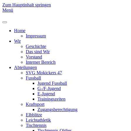
Zum Hauptinhalt springen
Menü
Home
Impressum
Wir
Geschichte
Das sind Wir
Vorstand
Interner Bereich
Abteilungen
SVG Mokickers 47
Fussball
Jugend Fussball
G-/F-Jugend
E-Jugend
Trainingszeiten
Kraftsport
Zugangsberechtigung
Elbblitze
Leichtathletik
Tischtennis
Tischtennis-Oldies