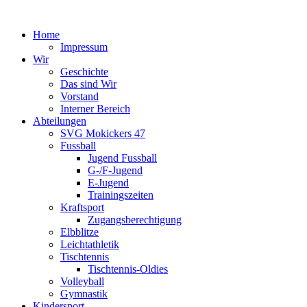
Home
Impressum
Wir
Geschichte
Das sind Wir
Vorstand
Interner Bereich
Abteilungen
SVG Mokickers 47
Fussball
Jugend Fussball
G-/F-Jugend
E-Jugend
Trainingszeiten
Kraftsport
Zugangsberechtigung
Elbblitze
Leichtathletik
Tischtennis
Tischtennis-Oldies
Volleyball
Gymnastik
Kindersport